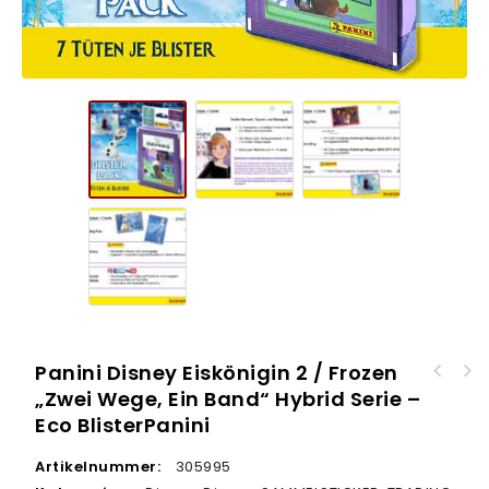
Panini Disney Eiskönigin 2 / Frozen
„Zwei Wege, Ein Band“ Hybrid Serie –
Panini Disney Eiskönigin 2 / Frozen „Zwei
Eco BlisterPanini
Wege, ein Band“ Hybrid Serie – Multipack
Artikelnummer:
305995