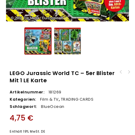
LEGO Jurassic World TC – 5er Blister
topps Match Attax EXTRA Bundesliga TC
Mit 1 LE Karte
Topps Match Attax EXTRA Bundesliga TC
2020/2021 - MEGA Tin - 12er DISPLAY
2020/2021 - Multipack mit 30 Karten
Artikelnummer:
181269
Kategorien:
Film & TV
,
TRADING CARDS
Schlagwort:
BlueOcean
4,75
€
Enthält 19% MwSt. DE