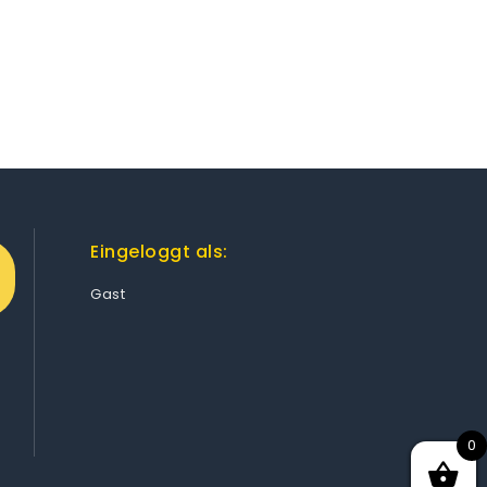
Eingeloggt als:
Gast
0