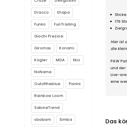
Craze
DeAgostini
Dracco
Ehapa
Sticke
176 St
Funko
FunTrading
Zielgr
Giochi Preziosi
Hier ist
Giromax
Konami
die klei
Kögler
MGA
Nici
PAW Patr
und der 
NoName
Live-are
eine wei
Outoftheblue
Panini
Rainbow Loom
SabineTrend
sbabam
Simba
Das kön