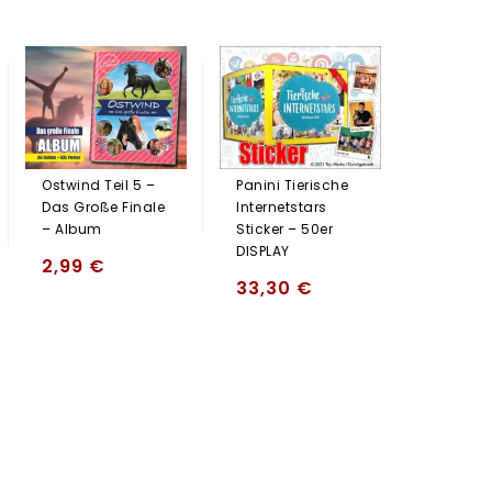
Panini C
Sticker –
DISPLAY
27,37
Ostwind Teil 5 –
Panini Tierische
Das Große Finale
Internetstars
– Album
Sticker – 50er
DISPLAY
2,99
€
33,30
€