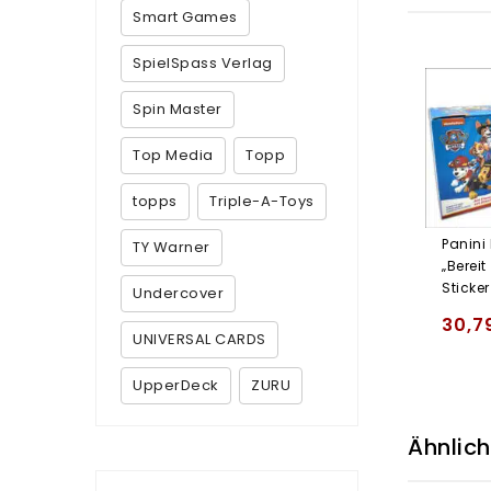
Smart Games
SpielSpass Verlag
Spin Master
Top Media
Topp
topps
Triple-A-Toys
Panini 
TY Warner
„Berei
Sticker
Undercover
30,7
UNIVERSAL CARDS
UpperDeck
ZURU
Ähnlic