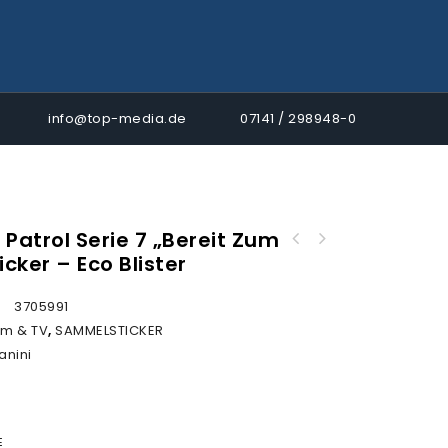
info@top-media.de
07141 / 298948-0
 Patrol Serie 7 „Bereit Zum
Panini Paw Patrol Serie 7 "Bereit zum
icker – Eco Blister
Einsatz" Sticker - 36er DISPLAY
:
3705991
ilm & TV
,
SAMMELSTICKER
anini
E