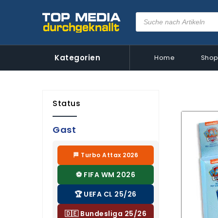
Kategorien
Home
Sho
Status
Gast
🏁 Turbo Attax 2026
⚽ FIFA WM 2026
🏆 UEFA CL 25/26
🇩🇪 Bundesliga 25/26