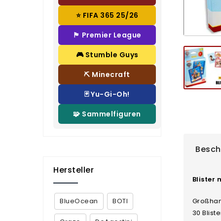
⭐ FIFA 365 25/26
🏴 Premier League
🎮 Stumble Guys
⛏️ Minecraft
🃏 Yu-Gi-Oh!
🧩 Sammelfiguren
Besch
Hersteller
Blister 
BlueOcean
BOTI
Großhan
30 Blis