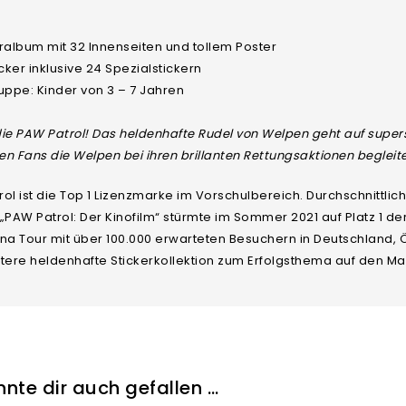
ralbum mit 32 Innenseiten und tollem Poster
icker inklusive 24 Spezialstickern
uppe: Kinder von 3 – 7 Jahren
 die PAW Patrol! Das heldenhafte Rudel von Welpen geht auf sup
nen Fans die Welpen bei ihren brillanten Rettungsaktionen begleit
ol ist die Top 1 Lizenzmarke im Vorschulbereich. Durchschnittli
„PAW Patrol: Der Kinofilm“ stürmte im Sommer 2021 auf Platz 1 der
na Tour mit über 100.000 erwarteten Besuchern in Deutschland, Ös
tere heldenhafte Stickerkollektion zum Erfolgsthema auf den Mar
nte dir auch gefallen …