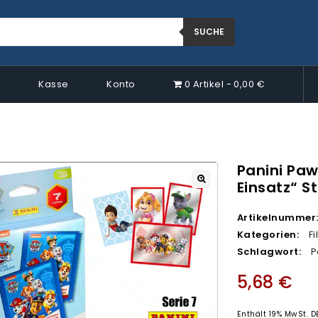
SUCHE
p
Kasse
Konto
0 Artikel
0,00 €
Panini Paw
Einsatz“ St
🔍
Artikelnummer
Kategorien:
F
Schlagwort:
P
5,68
€
Enthält 19% MwSt. D