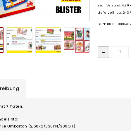
zzgl.
Versand: 4,90 
Lieferzeit: ca. 2-
GTIN: 801819001846
reibung
mit 7 Tüten.
delsinfo:
ter je Umkarton (2,60kg/330PN/300GH)