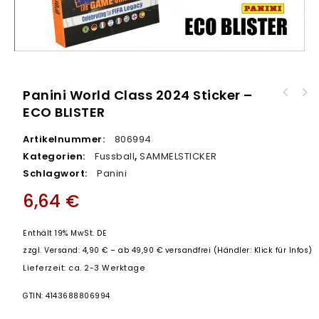
Panini World Class 2024 Sticker –
Panini World Class 2024 Sticker - 50er
ECO BLISTER
DISPLAY
Artikelnummer:
806994
Kategorien:
Fussball
,
SAMMELSTICKER
Schlagwort:
Panini
6,64
€
Enthält 19% MwSt. DE
zzgl.
Versand: 4,90 € – ab 49,90 € versandfrei (Händler: Klick für Infos)
Lieferzeit: ca. 2-3 Werktage
GTIN: 4143688806994