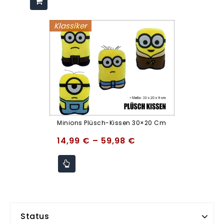
Klassiker
Minions Plüsch-Kissen 30×20 Cm
14,99
€
–
59,98
€
Status