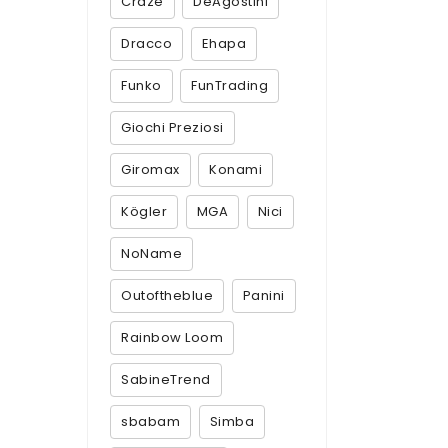
Craze
DeAgostini
Dracco
Ehapa
Funko
FunTrading
Giochi Preziosi
Giromax
Konami
Kögler
MGA
Nici
NoName
Outoftheblue
Panini
Rainbow Loom
SabineTrend
sbabam
Simba