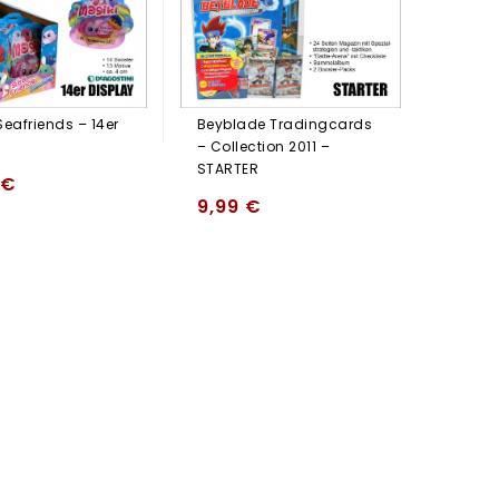
Seafriends – 14er
Beyblade Tradingcards
– Collection 2011 –
STARTER
€
9,99
€