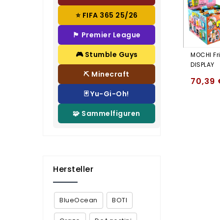
⭐ FIFA 365 25/26
🏴 Premier League
🎮 Stumble Guys
MOCHI Fri
DISPLAY
⛏️ Minecraft
70,39
🃏 Yu-Gi-Oh!
🧩 Sammelfiguren
Hersteller
BlueOcean
BOTI