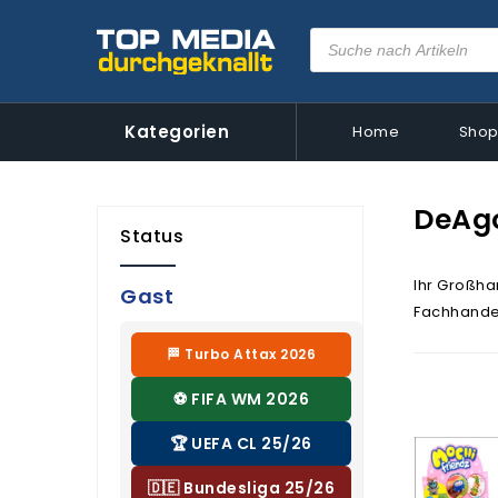
Kategorien
Home
Sho
DeAgo
Status
Ihr Großhan
Gast
Fachhandel
🏁 Turbo Attax 2026
⚽ FIFA WM 2026
🏆 UEFA CL 25/26
🇩🇪 Bundesliga 25/26