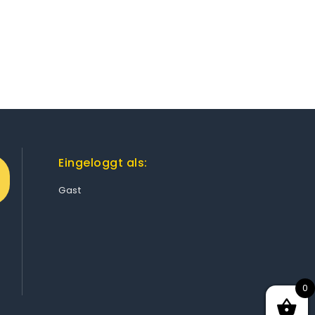
Eingeloggt als:
Gast
0