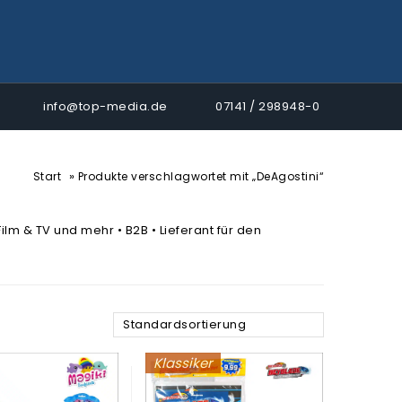
info@top-media.de
07141 / 298948-0
»
Start
Produkte verschlagwortet mit „DeAgostini“
ilm & TV und mehr • B2B • Lieferant für den
Standardsortierung
Klassiker