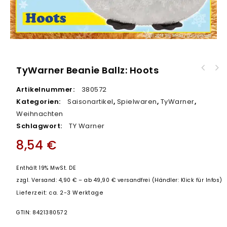
TyWarner Beanie Ballz: Hoots
TyWarner Beanie Ballz Ninja Turtles:
Donatello
Artikelnummer:
380572
Kategorien:
Saisonartikel
,
Spielwaren
,
TyWarner
,
Weihnachten
Schlagwort:
TY Warner
8,54
€
Enthält 19% MwSt. DE
zzgl.
Versand: 4,90 € – ab 49,90 € versandfrei (Händler: Klick für Infos)
Lieferzeit: ca. 2-3 Werktage
GTIN: 8421380572