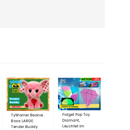
TyWarne
Boos: Ell
8,54
Fidget Pop Toy
TyWarner Beanie
Diamant,
Boos LARGE:
Leuchtet Im
Tender Buddy