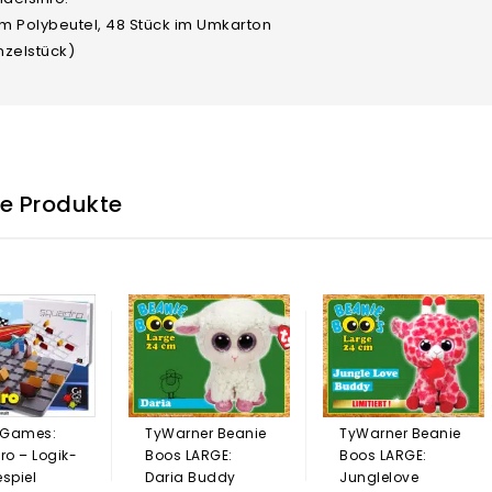
im Polybeutel, 48 Stück im Umkarton
nzelstück)
he Produkte
 Games:
TyWarner Beanie
TyWarner Beanie
o – Logik-
Boos LARGE:
Boos LARGE:
espiel
Daria Buddy
Junglelove