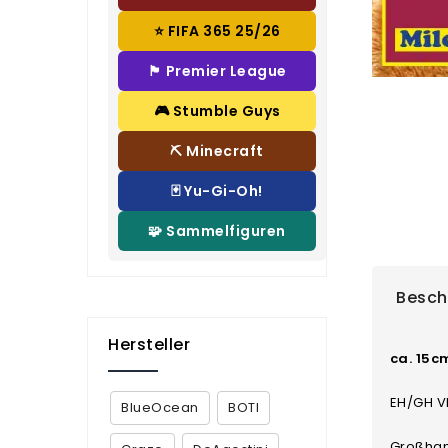
⭐ FIFA 365 25/26
🏴 Premier League
🎮 Stumble Guys
⛏️ Minecraft
🃏 Yu-Gi-Oh!
🧩 Sammelfiguren
Besch
Hersteller
ca. 15c
EH/GH VE
BlueOcean
BOTI
Großhan