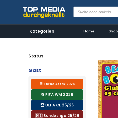
Kategorien
Home
Sho
Status
Gast
🏁 Turbo Attax 2026
⚽ FIFA WM 2026
🏆 UEFA CL 25/26
🇩🇪 Bundesliga 25/26