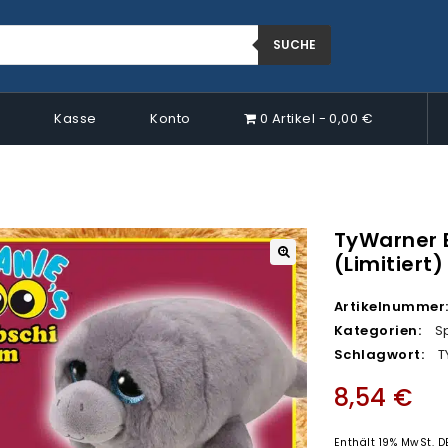
SUCHE
p
Kasse
Konto
0 Artikel
0,00 €
TyWarner B
(limitiert)
🔍
Artikelnummer
Kategorien:
S
Schlagwort:
T
8,54
€
Enthält 19% MwSt. D