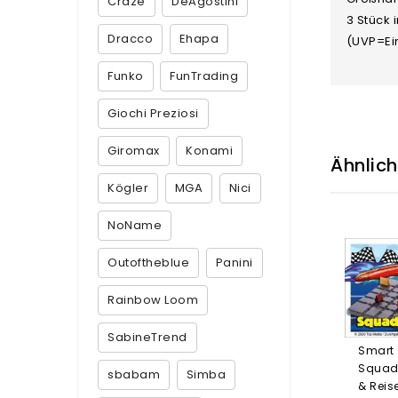
Craze
DeAgostini
3 Stück 
Dracco
Ehapa
(UVP=Ei
Funko
FunTrading
Giochi Preziosi
Giromax
Konami
Ähnlic
Kögler
MGA
Nici
NoName
Outoftheblue
Panini
Rainbow Loom
SabineTrend
Smart
Squadr
sbabam
Simba
& Reis