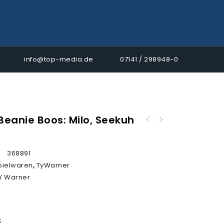
info@top-media.de
07141 / 298948-0
eanie Boos: Milo, Seekuh
TyWarner Beanie Boos: Bella, Bär mit
Zuckerstange X-Mas limitiert
:
368891
pielwaren
,
TyWarner
Y Warner
E