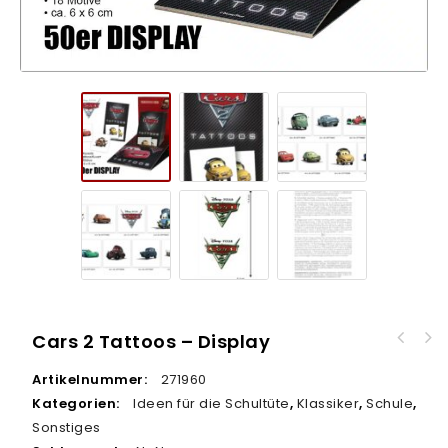
Cars 2 Tattoos – Display
Panini Harry Potter Sticker Guide 3 – 24er
Artikelnummer:
271960
DISPLAY
Kategorien:
Ideen für die Schultüte
,
Klassiker
,
Schule
,
Sonstiges