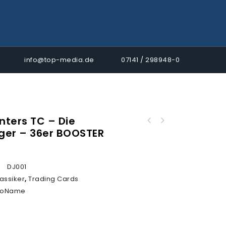
info@top-media.de
07141 / 298948-0
nters TC – Die
Panini Micky & Donald „Eine Fantastische
ger – 36er BOOSTER
Dragon Hunters TC - Die Drachenjäger - 14er
Welt“ Sticker Hybrid - ECO BLISTER
STARTER DISPLAY
:
DJ001
lassiker
,
Trading Cards
oName