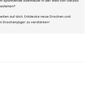
den spannende Abenteuer in der Welt von Gwizdo
 bestehen?
heiten auf dich. Entdecke neue Drachen und
n Drachenjäger zu verstärken!