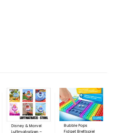
Fidget B
Pops Blo
Karton)
136,5
Bubble Pops
Disney & Marvel
Fidget Brettspiel
Luftmatratzen –