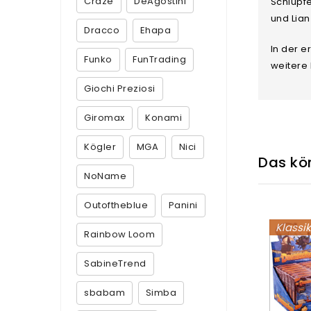
Craze
DeAgostini
Schlüpf
und Lia
Dracco
Ehapa
In der e
Funko
FunTrading
weitere
Giochi Preziosi
Giromax
Konami
Kögler
MGA
Nici
Das kön
NoName
Outoftheblue
Panini
Klassi
Rainbow Loom
SabineTrend
sbabam
Simba