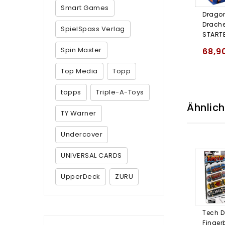
Smart Games
Dragon
Drache
SpielSpass Verlag
STARTE
Spin Master
68,9
Top Media
Topp
topps
Triple-A-Toys
Ähnlic
TY Warner
Undercover
UNIVERSAL CARDS
UpperDeck
ZURU
Tech D
Finger