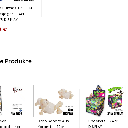
 Hunters TC – Die
njäger – 14er
R DISPLAY
0
€
he Produkte
eck
Deko Schafe Aus
Shockerz – 24er
board – 4er
Keramik – 12er
DISPLAY