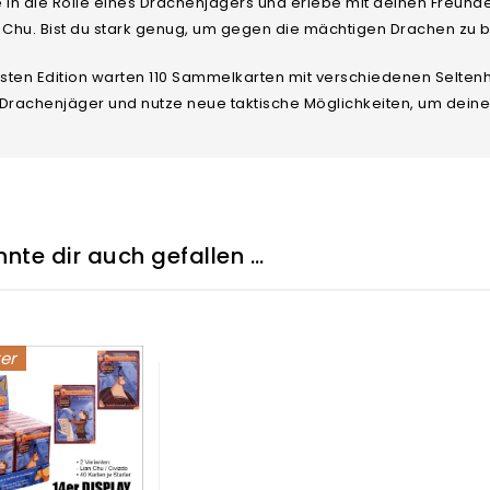
e in die Rolle eines Drachenjägers und erlebe mit deinen Freun
n Chu. Bist du stark genug, um gegen die mächtigen Drachen zu
rsten Edition warten 110 Sammelkarten mit verschiedenen Selten
 Drachenjäger und nutze neue taktische Möglichkeiten, um deine
nte dir auch gefallen …
ker