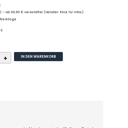
E
€ – ab 49,90 € versandfrei (Händler: Klick für Infos)
3 Werktage
30
IN DEN WARENKORB