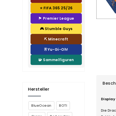
⭐ FIFA 365 25/26
🏴 Premier League
🎮 Stumble Guys
⛏️ Minecraft
🃏 Yu-Gi-Oh!
🧩 Sammelfiguren
Besch
Hersteller
Display
BlueOcean
BOTI
Die Dra