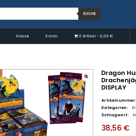
SUCHE
p
Kasse
Konto
0 Artikel
0,00 €
Dragon Hu
Drachenjä
🔍
DISPLAY
Artikelnummer
Kategorien:
K
Schlagwort:
N
38,56
€