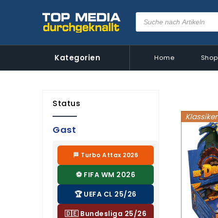
Kategorien
Home
Sho
Status
Klassiker
Gast
🏁 Turbo Attax 2026
⚽ FIFA WM 2026
🏆 UEFA CL 25/26
🇩🇪 Bundesliga 25/26