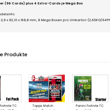
ter (96 Cards) plus 4 Extra-Cards je Mega Box
delsinfo:
42,9 x 92,10 x 168,8 mm, 8 Mega Boxen pro Umkarton (2,65KG/64
he Produkte
Fortnite TC
Topps Match
Panini Fortnite TC