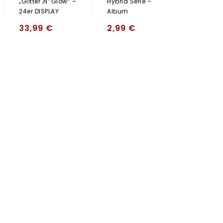
„Glitter ‚N‘ Glow“ –
Hybrid Serie –
8,50
24er DISPLAY
Album
33,99
€
2,99
€