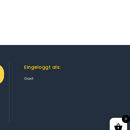
Eingeloggt als:
Gast
0