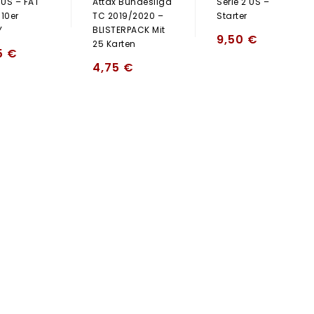
 US – FAT
Attax Bundesliga
Serie 2 US –
 10er
TC 2019/2020 –
Starter
Y
BLISTERPACK Mit
9,50
€
25 Karten
5
€
4,75
€