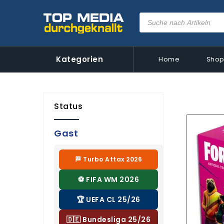
Kategorien
Home
Sho
Status
Gast
🏁 Turbo Attax 2026
⚽ FIFA WM 2026
🏆 UEFA CL 25/26
🇩🇪 Bundesliga 25/26