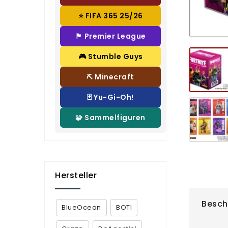
⭐ FIFA 365 25/26
🏴 Premier League
🎮 Stumble Guys
⛏️ Minecraft
🃏 Yu-Gi-Oh!
🧩 Sammelfiguren
Hersteller
Besch
BlueOcean
BOTI