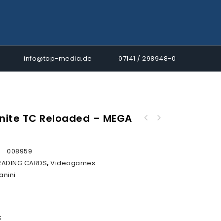
info@top-media.de
07141 / 298948-0
tnite TC Reloaded – MEGA
Panini Fortnite TC Reloaded - Classic Tin -
Top Media Exklusiv!
:
008959
RADING CARDS
,
Videogames
anini
E