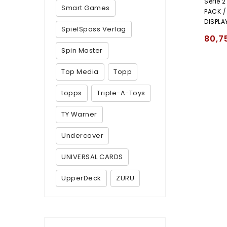
Serie 2
Smart Games
PACK /
DISPLA
SpielSpass Verlag
80,7
Spin Master
Top Media
Topp
topps
Triple-A-Toys
TY Warner
Undercover
UNIVERSAL CARDS
UpperDeck
ZURU