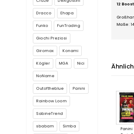
Craze
DeAgostini
12 Boos
Dracco
Ehapa
Großhan
Maße: 1
Funko
FunTrading
Giochi Preziosi
Giromax
Konami
Kögler
MGA
Nici
Ähnlic
NoName
Outoftheblue
Panini
Rainbow Loom
SabineTrend
sbabam
Simba
Panini 