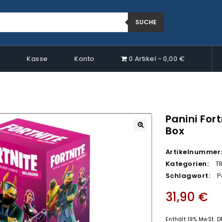
SUCHE
p
Kasse
Konto
0 Artikel
0,00 €
Panini For
Box
🔍
Artikelnummer
Kategorien:
T
Schlagwort:
P
31,90
€
Enthält 19% MwSt. D