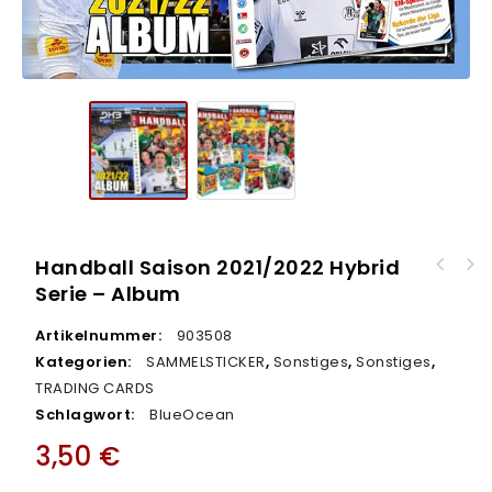
Handball Saison 2021/2022 Hybrid
Topps Bundesliga Sticker 2021/2022 -
Serie – Album
MULTIPACK
Artikelnummer:
903508
Kategorien:
SAMMELSTICKER
,
Sonstiges
,
Sonstiges
,
TRADING CARDS
Schlagwort:
BlueOcean
3,50
€