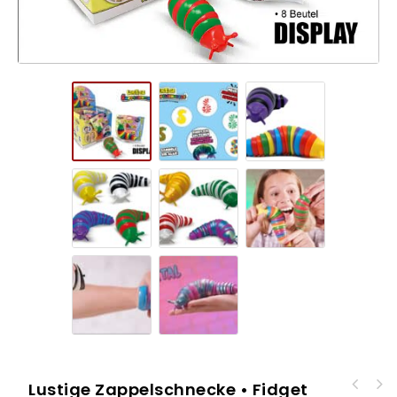
Lustige Zappelschnecke • Fidget
Lego Harry Potter Sticker & TC – 36er