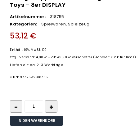
Toys – 8er DISPLAY
DISPLAY
Artikelnummer:
318755
Kategorien:
Spielwaren
,
Spielzeug
53,12
€
Enthält 19% MwSt. DE
zzgl.
Versand: 4,90 € – ab 49,90 € versandfrei (Händler: Klick für Infos)
Lieferzeit: ca. 2-3 Werktage
GTIN: 9772532318755
IN DEN WARENKORB