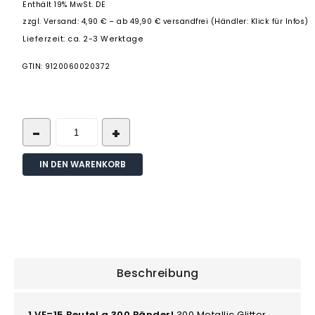
Enthält 19% MwSt. DE
zzgl.
Versand: 4,90 € – ab 49,90 € versandfrei (Händler: Klick für Infos)
Lieferzeit: ca. 2-3 Werktage
GTIN: 9120060020372
IN DEN WARENKORB
Beschreibung
1 VE=15 Beutel a 300 Bänder!
300 Metallic Glitter