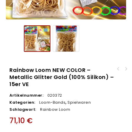
Rainbow Loom NEW COLOR –
Rainbow Loom NEW COLOR - Neon Blau (100%
Metallic Glitter Gold (100% Silikon) –
Silikon) - 15er VE
15er VE
Artikelnummer:
020372
Kategorien:
Loom-Bands
,
Spielwaren
Schlagwort:
Rainbow Loom
71,10
€