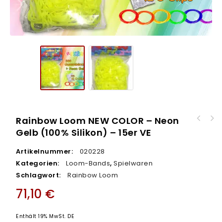
Rainbow Loom NEW COLOR – Neon
Gelb (100% Silikon) – 15er VE
Rainbow Loom NEW COLOR – Neon Orange (100%
Silikon) – 15er VE
Artikelnummer:
020228
Kategorien:
Loom-Bands
,
Spielwaren
Schlagwort:
Rainbow Loom
71,10
€
Enthält 19% MwSt. DE