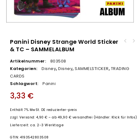
Panini Disney Strange World Sticker
Wollowbies Weihnachtsset - 12er DISPLAY
& TC – SAMMELALBUM
Panini Disney Strange World Sticker & TC -
Rentier, Schneemann, Weihnachtsmann
36er DISPLAY
Artikelnummer:
803508
Kategorien:
Disney
,
Disney
,
SAMMELSTICKER
,
TRADING
CARDS
Schlagwort:
Panini
3,33
€
Enthält 7% MwSt. DE reduzierter-preis
zzgl.
Versand: 4,90 € – ab 49,90 € versandfrei (Händler: Klick für Infos)
Lieferzeit: ca. 2-3 Werktage
GTIN: 4193542803508