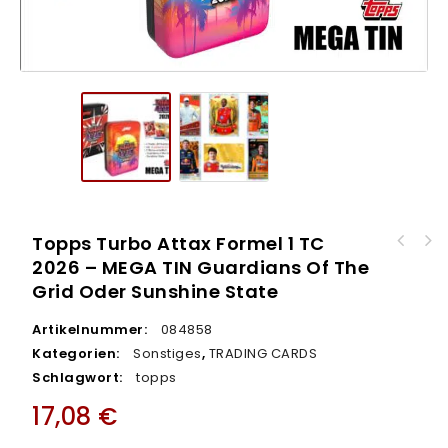
Topps Turbo Attax Formel 1 TC
Topps Turbo Attax Formel 1 TC 2026 – STARTER
2026 – MEGA TIN Guardians Of The
Topps Turbo Attax Formel 1 TC 2026 – SUPER
PACK
Grid Oder Sunshine State
TIN Greats of the Grid
Artikelnummer:
084858
Kategorien:
Sonstiges
,
TRADING CARDS
Schlagwort:
topps
17,08
€