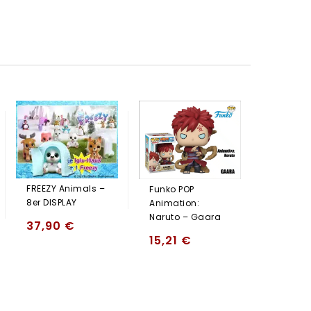
Funko P
Animati
Deku W/
15,21
FREEZY Animals –
Funko POP
8er DISPLAY
Animation:
Naruto – Gaara
37,90
€
15,21
€