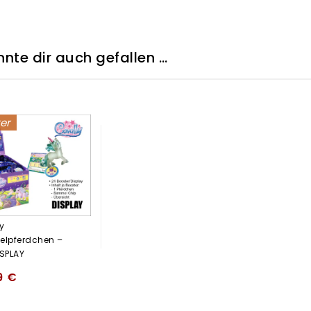
nte dir auch gefallen …
ker
y
lpferdchen –
ISPLAY
9
€