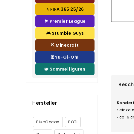
⭐ FIFA 365 25/26
🏴 Premier League
🎮 Stumble Guys
⛏️ Minecraft
🃏 Yu-Gi-Oh!
🧩 Sammelfiguren
Besch
Hersteller
Sonderf
• einzel
• ca. 6 
BlueOcean
BOTI