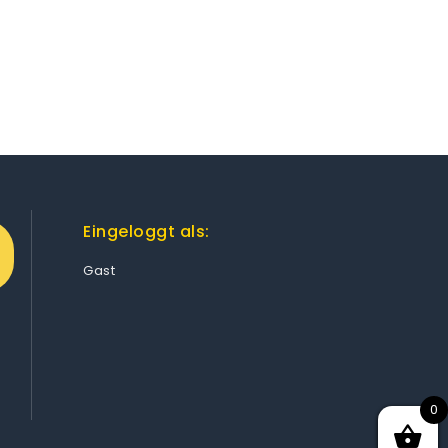
Eingeloggt als:
Gast
0