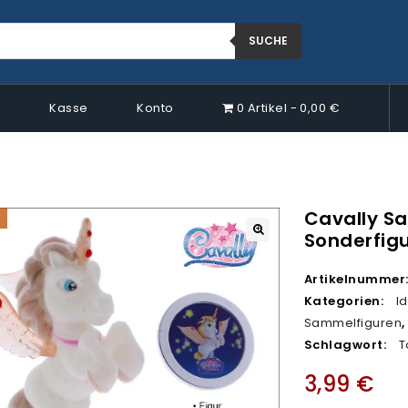
SUCHE
p
Kasse
Konto
0 Artikel
0,00 €
Cavally S
Sonderfig
🔍
Artikelnummer
Kategorien:
I
Sammelfiguren
Schlagwort:
T
3,99
€