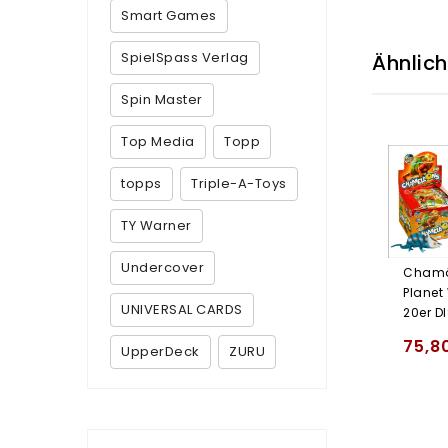
Smart Games
SpielSpass Verlag
Ähnlic
Spin Master
Top Media
Topp
topps
Triple-A-Toys
TY Warner
Undercover
Chamä
Planet
UNIVERSAL CARDS
20er D
75,8
UpperDeck
ZURU