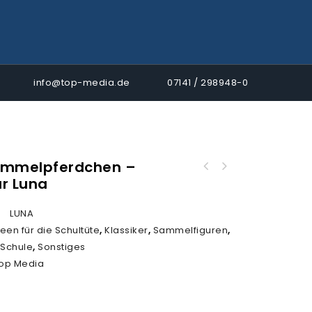
info@top-media.de
07141 / 298948-0
ammelpferdchen –
ur Luna
Panini Frauen Bundesliga Saison 2024/25 TC –
PREMIUM BOX
:
LUNA
deen für die Schultüte
,
Klassiker
,
Sammelfiguren
,
,
Schule
,
Sonstiges
op Media