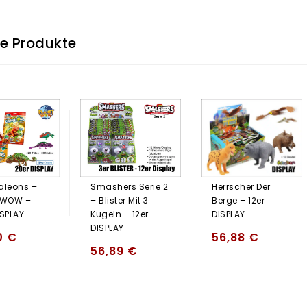
he Produkte
leons –
Smashers Serie 2
Herrscher Der
 WOW –
– Blister Mit 3
Berge – 12er
ISPLAY
Kugeln – 12er
DISPLAY
DISPLAY
0
€
56,88
€
56,89
€