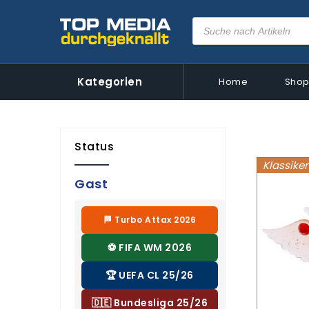
Kategorien
Home
Sho
Status
Klassiker
Gast
🏁 Turbo Attax 2026
⚽ FIFA WM 2026
🏆 UEFA CL 25/26
🇩🇪 Bundesliga 25/26