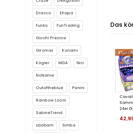
Craze
DeAgostini
Dracco
Ehapa
Das kön
Funko
FunTrading
Giochi Preziosi
Giromax
Konami
Klassi
Kögler
MGA
Nici
NoName
Outoftheblue
Panini
Cavall
Rainbow Loom
Samme
24er D
SabineTrend
42,9
sbabam
Simba