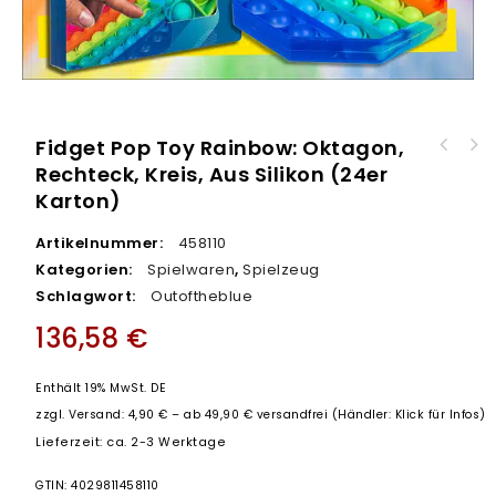
Fidget Pop Toy Rainbow: Oktagon,
Topps WWE Tin Dose 2010 "Slam Attax
Rechteck, Kreis, Aus Silikon (24er
Fidget Pop Toy Rainbow: Stern, Herz, Blume,
Evolution"
Karton)
aus Silicon (24er Karton)
Artikelnummer:
458110
Kategorien:
Spielwaren
,
Spielzeug
Schlagwort:
Outoftheblue
136,58
€
Enthält 19% MwSt. DE
zzgl.
Versand: 4,90 € – ab 49,90 € versandfrei (Händler: Klick für Infos)
Lieferzeit: ca. 2-3 Werktage
GTIN: 4029811458110