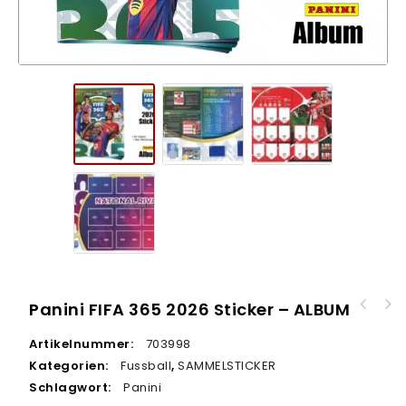
Panini FIFA 365 2026 Sticker – ALBUM
Panini Frauen Bundesliga Saison 2025/2026
Artikelnummer:
703998
Sticker Google Pixel – ALBUM HARDCOVER
Kategorien:
Fussball
,
SAMMELSTICKER
Schlagwort:
Panini