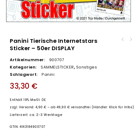
Panini Tierische Internetstars
topps Bundesliga Sticker 2020/2021 -
Sticker – 50er DISPLAY
Multipack
Artikelnummer:
900707
Kategorien:
SAMMELSTICKER
,
Sonstiges
Schlagwort:
Panini
33,30
€
Enthält 19% MwSt. DE
zzgl.
Versand: 4,90 € – ab 49,90 € versandfrei (Händler: Klick für Infos)
Lieferzeit: ca. 2-3 Werktage
GTIN: 4143184900707