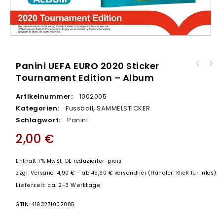
Panini UEFA EURO 2020 Sticker
Handball Saison 2020/2021 Hybrid Serie –
Tournament Edition – Album
Panini UEFA EURO 2020 Sticker Tournament
Album
Edition - Hardcover Album Starter Pack
Artikelnummer:
1002005
Kategorien:
Fussball
,
SAMMELSTICKER
Schlagwort:
Panini
2,00
€
Enthält 7% MwSt. DE reduzierter-preis
zzgl.
Versand: 4,90 € – ab 49,90 € versandfrei (Händler: Klick für Infos)
Lieferzeit: ca. 2-3 Werktage
GTIN: 4193271002005