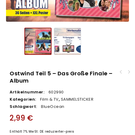
Ostwind Teil 5 – Das Große Finale –
Ostwind Teil 5 - Das große Finale -
Album
Multipack
Artikelnummer:
602990
Kategorien:
Film & TV
,
SAMMELSTICKER
Schlagwort:
BlueOcean
2,99
€
Enthält 7% MwSt. DE reduzierter-preis