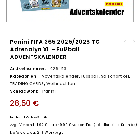
Panini FIFA 365 2025/2026 TC
Panini Harry Potter Magical Inspiration
Adrenalyn XL – Fußball
Panini FIFA 365 2025/2026 TC Adrenalyn XL -
Trading Cards - STARTER
ADVENTSKALENDER
PREMIUM PACK
Artikelnummer:
025453
Kategorien:
Adventskalender
,
Fussball
,
Saisonartikel
,
TRADING CARDS
,
Weihnachten
Schlagwort:
Panini
28,50
€
Enthält 19% MwSt. DE
zzgl.
Versand: 4,90 € – ab 49,90 € versandfrei (Händler: Klick für Infos)
Lieferzeit: ca. 2-3 Werktage