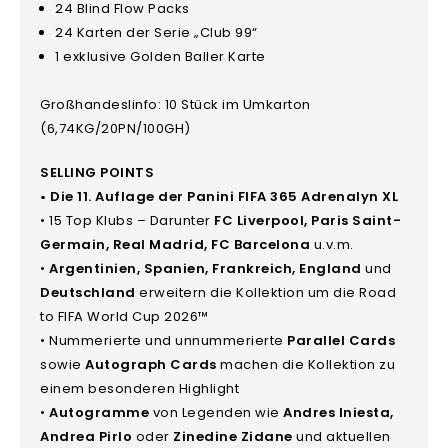
24 Blind Flow Packs
24 Karten der Serie „Club 99“
1 exklusive Golden Baller Karte
Großhandeslinfo: 10 Stück im Umkarton
(6,74KG/20PN/100GH)
SELLING POINTS
• Die 11. Auflage der Panini FIFA 365 Adrenalyn XL
• 15 Top Klubs – Darunter
FC Liverpool, Paris Saint-
Germain, Real Madrid, FC Barcelona
u.v.m.
•
Argentinien, Spanien, Frankreich, England
und
Deutschland
erweitern die Kollektion um die Road
to FIFA World Cup 2026™
• Nummerierte und unnummerierte
Parallel Cards
sowie
Autograph Cards
machen die Kollektion zu
einem besonderen Highlight
•
Autogramme
von Legenden wie
Andres Iniesta,
Andrea Pirlo
oder
Zinedine Zidane
und aktuellen