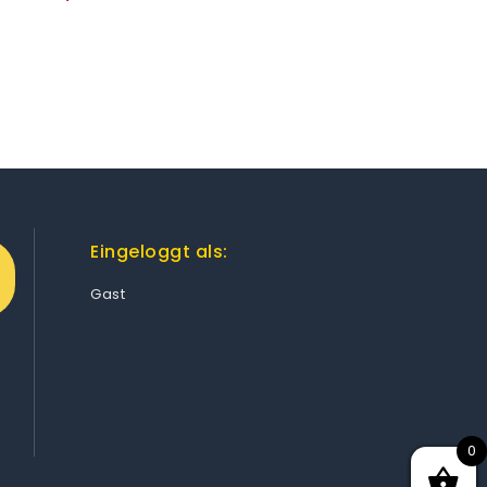
Eingeloggt als:
Gast
0