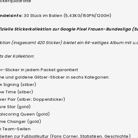
tickerquadrotte
delsinfo:
30 Stück im Ballen (5,43KG/150PN/120GH)
ffizielle Stickerkollektion zur Google Pixel Frauen-Bundesliga (S
ektion (insgesamt 420 Sticker) bietet ein 64-seitiges Album mit u
ts der Kollektion:
zer-Sticker in jedem Packet garantiert
ne und goldene Glitzer-Sticker in sechs Kategorien:
 Signing (silber)
w Time (silber)
er Pair (silber; Doppelsticker)
ure Star (gold)
lscoring Queen (gold)
me Changer (gold)
 Team-Seiten
Seiten zur Fußballkultur (Fans Corner, Statistiken, Geschichte)