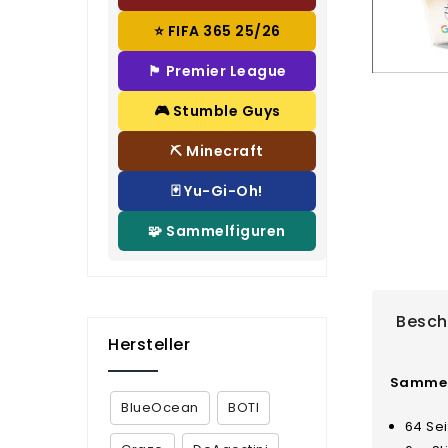
⭐ FIFA 365 25/26
🏴 Premier League
🎮 Stumble Guys
⛏️ Minecraft
🃏 Yu-Gi-Oh!
🧩 Sammelfiguren
Besch
Hersteller
Sammela
BlueOcean
BOTI
64 Se