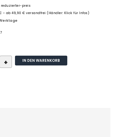
 reduzierter-preis
€ – ab 49,90 € versandfrei (Händler: Klick für Infos)
3 Werktage
07
IN DEN WARENKORB