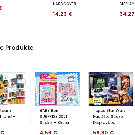
HARDCOVER
DISPLAY
€
14,23
€
34,2
he Produkte
 Team
BABY Born
Topps Star Wars
hland –
SURPRISE 2021
Factfiles Sticker
Sticker – Blister
Displaybox
€
4,56
€
56,80
€