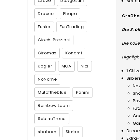
Craze
DeAgostini
6er S
Dracco
Ehapa
Großhan
Funko
FunTrading
Die 3. o
Giochi Preziosi
Die Koll
Giromax
Konami
Highligh
Kögler
MGA
Nici
1 Glit
Silber
NoName
New
Outoftheblue
Panini
Sho
Pow
Rainbow Loom
Fut
Goa
SabineTrend
Ga
Dream
sbabam
Simba
Extra-