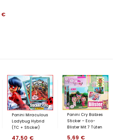
7
€
Panini U
2020 Pre
Sticker –
Blister
(Sonderk
Panini Cry Babies
Panini Miraculous
Sticker – Eco-
Ladybug Hybrid
9,50
Blister Mit 7 Tüten
(TC + Sticker)
5,69
€
47,50
€