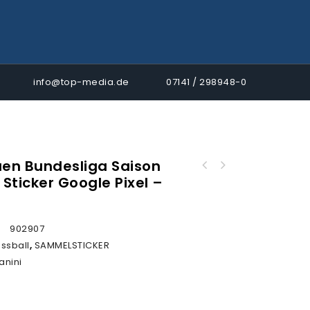
info@top-media.de
07141 / 298948-0
uen Bundesliga Saison
Panini Frauen Bundesliga Saison 2025/2026
Sticker Google Pixel –
Sticker Google Pixel – ECO PACK
:
902907
ussball
,
SAMMELSTICKER
anini