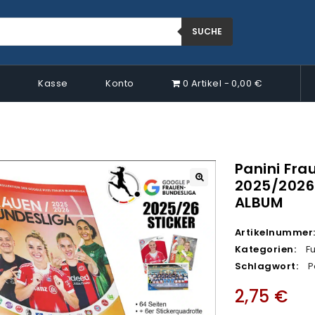
SUCHE
p
Kasse
Konto
0 Artikel
0,00 €
Panini Fra
2025/2026 
🔍
ALBUM
Artikelnummer
Kategorien:
F
Schlagwort:
P
2,75
€