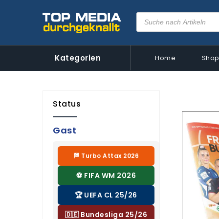
Kategorien
Home
Sho
Status
Gast
🏁 Turbo Attax 2026
⚽ FIFA WM 2026
🏆 UEFA CL 25/26
🇩🇪 Bundesliga 25/26