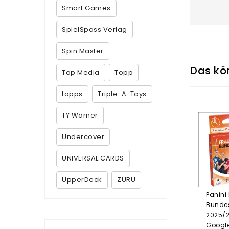
Smart Games
SpielSpass Verlag
Spin Master
Das kön
Top Media
Topp
topps
Triple-A-Toys
TY Warner
Undercover
UNIVERSAL CARDS
UpperDeck
ZURU
Panini
Bundes
2025/2
Google