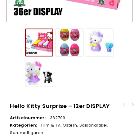
Hello Kitty Surprise – 12er DISPLAY
TyWarner Beanie Boos: Ginger, Ostern
Plüschhasen in Geschenktüte, 15 cm - 12er
Limitiert
Artikelnummer:
382709
DISPLAY
Kategorien:
Film & TV
,
Ostern
,
Saisonartikel
,
Sammelfiguren