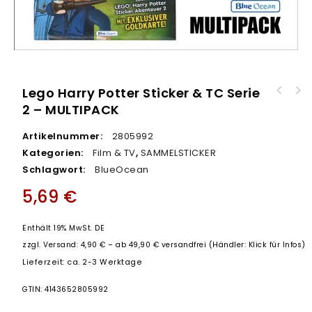
Lego Harry Potter Sticker & TC Serie
Lego Harry Potter Sticker & TC Serie 2 –
2 – MULTIPACK
Lego Harry Potter Sticker & TC Serie 2 –
STARTER
36er DISPLAY
Artikelnummer:
2805992
Kategorien:
Film & TV
,
SAMMELSTICKER
Schlagwort:
BlueOcean
5,69
€
Enthält 19% MwSt. DE
zzgl.
Versand: 4,90 € – ab 49,90 € versandfrei (Händler: Klick für Infos)
Lieferzeit: ca. 2-3 Werktage
GTIN: 4143652805992