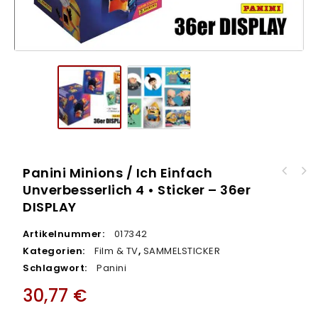
Panini Minions / Ich Einfach
Panini Stumble Guys 3D Figuren Serie 2 -
Unverbesserlich 4 • Sticker – 36er
Panini Minions / Ich Einfach Unverbesserlich
18er DISPLAY
DISPLAY
4 • Sticker - ECO BLISTER
Artikelnummer:
017342
Kategorien:
Film & TV
,
SAMMELSTICKER
Schlagwort:
Panini
30,77
€