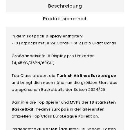
Beschreibung
Produktsicherheit
In dem
Fatpack Display
enthalten:
• 10 Fatpacks mit je 24 Cards + je 2 Holo Giant Cards
Großhandelsinfo: 6 Display pro Umkarton
(4,45KG/36PN/60GH)
Top Class erobert die
Turkish Airlines EuroLeague
und bringt dich noch näher an die größten Stars des
europäischen Basketballs der Saison 2024/25.
Sammle die Top Spieler und MVPs der
18 stärksten
Basketball Teams Europas
in der allerersten
offiziellen Top Class EuroLeague Kollektion.
Insgesamt
270 Karten
(darunter 135 Special Karten