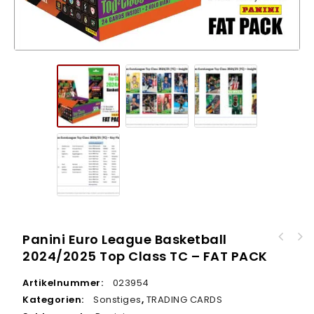
Panini Euro League Basketball
Panini Euro League Basketball 2024/2025 Top
2024/2025 Top Class TC – FAT PACK
Panini Euro League Basketball 2024/2025 Top
Class TC - 24er DISPLAY
Class TC - STARTER PACK
Artikelnummer:
023954
Kategorien:
Sonstiges
,
TRADING CARDS