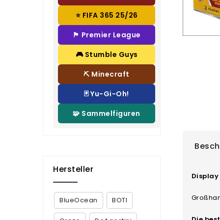
⭐ FIFA 365 25/26
🏴 Premier League
🎮 Stumble Guys
⛏️ Minecraft
🃏 Yu-Gi-Oh!
🧩 Sammelfiguren
Besch
Hersteller
Display 
Großhan
BlueOcean
BOTI
Die bes