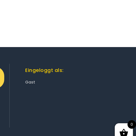
Eingeloggt als:
Gast
0