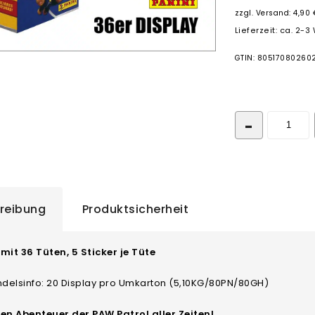
zzgl.
Versand: 4,90 
Lieferzeit: ca. 2-
GTIN: 80517080260
reibung
Produktsicherheit
mit 36 Tüten, 5 Sticker je Tüte
delsinfo:
20 Display pro Umkarton
(5,10KG/80PN/80GH)
ten Abenteuer der PAW Patrol aller Zeiten!