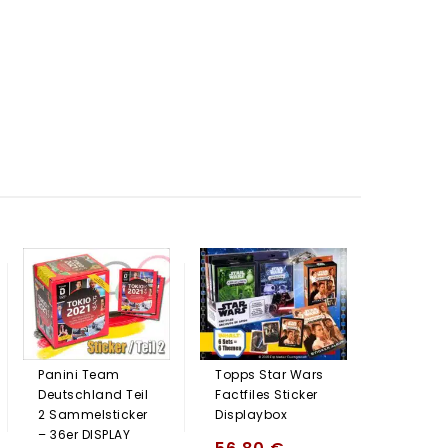
BABY Bo
SURPRISE
Sticker 
DISPLAY
Panini Team
Topps Star Wars
38,00
Deutschland Teil
Factfiles Sticker
2 Sammelsticker
Displaybox
– 36er DISPLAY