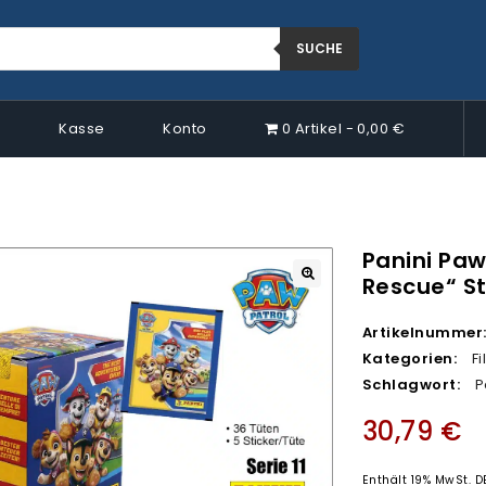
SUCHE
p
Kasse
Konto
0 Artikel
0,00 €
Panini Paw 
Rescue“ St
🔍
Artikelnummer
Kategorien:
F
Schlagwort:
P
30,79
€
Enthält 19% MwSt. D