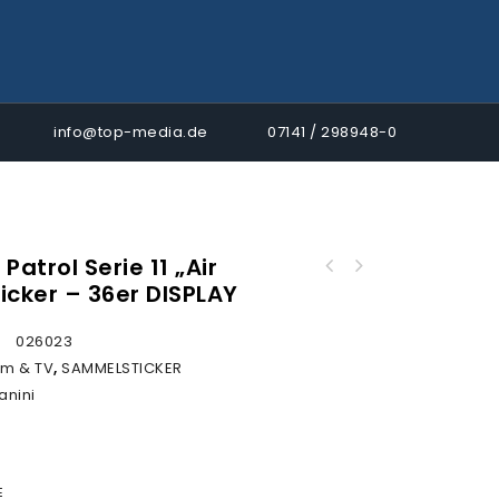
info@top-media.de
07141 / 298948-0
Patrol Serie 11 „Air
Panini One Piece • Road to Egghead Sticker -
icker – 36er DISPLAY
Panini Paw Patrol Serie 11 "Air Rescue"
HARDCOVER ALBUM
Sticker - ECO-BLISTER
:
026023
ilm & TV
,
SAMMELSTICKER
anini
E