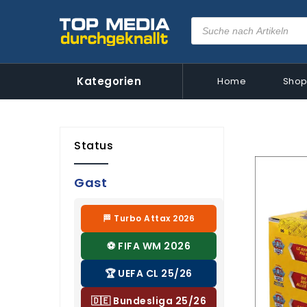
Kategorien
Home
Sho
Status
Gast
🏁 Turbo Attax 2026
⚽ FIFA WM 2026
🏆 UEFA CL 25/26
🇩🇪 Bundesliga 25/26