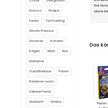
Craze
DeAgostini
Die Hund
Dracco
Ehapa
seine ti
Funko
FunTrading
Giochi Preziosi
Giromax
Konami
Das kön
Kögler
MGA
Nici
NoName
Outoftheblue
Panini
Rainbow Loom
SabineTrend
sbabam
Simba
Panini 