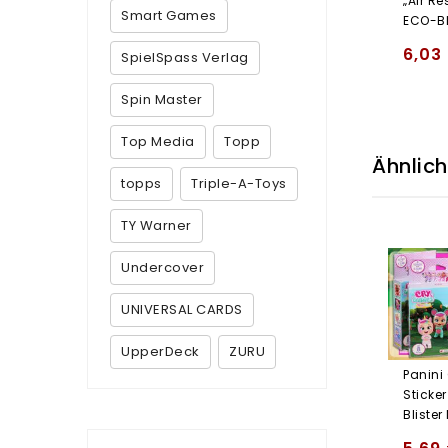
„Air Re
Smart Games
ECO-BL
6,03
SpielSpass Verlag
Spin Master
Top Media
Topp
Ähnlic
topps
Triple-A-Toys
TY Warner
Undercover
UNIVERSAL CARDS
UpperDeck
ZURU
Panini
Sticker
Blister