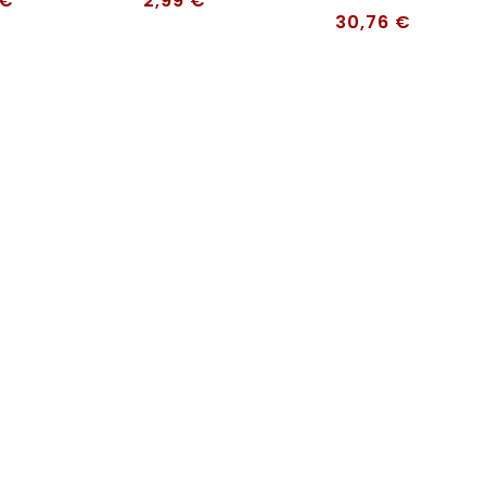
€
2,99
€
30,76
€