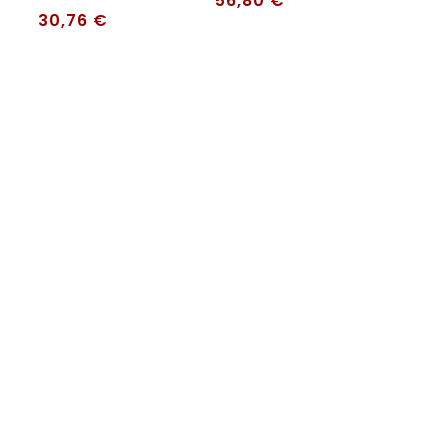
56,80
€
30,76
€