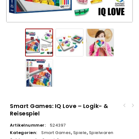
Smart Games: IQ Love – Logik- &
Smart Games: IQ Puzzler Pro XXL – Logik- &
Reisespiel
Smart Games: IQ Mini XXL – Logik- &
Reisespiel
Reisespiel
Artikelnummer:
524397
Kategorien:
Smart Games
,
Spiele
,
Spielwaren