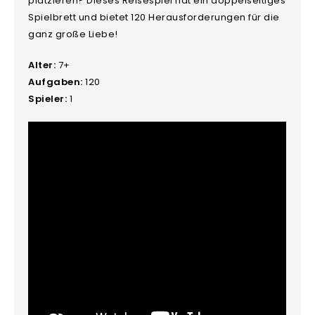
platzieren? Dieses Reisespiel hat ein doppelseitiges
Spielbrett und bietet 120 Herausforderungen für die
ganz große Liebe!
Alter:
7+
Aufgaben:
120
Spieler:
1