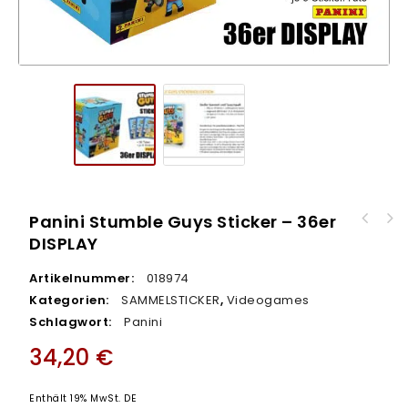
Panini Stumble Guys Sticker – 36er
Panini Naruto Classic "Ninja Academy"
DISPLAY
Sticker - 36er DISPLAY
Artikelnummer:
018974
Kategorien:
SAMMELSTICKER
,
Videogames
Schlagwort:
Panini
34,20
€
Enthält 19% MwSt. DE