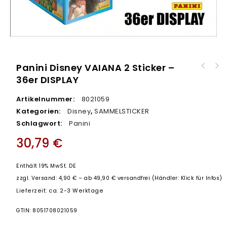
Panini Disney VAIANA 2 Sticker –
36er DISPLAY
Manga richtig zeichnen - Schritt für Schritt
zum Erfolg! - BUCH
Artikelnummer:
8021059
Kategorien:
Disney
,
SAMMELSTICKER
Schlagwort:
Panini
30,79
€
Enthält 19% MwSt. DE
zzgl.
Versand: 4,90 € – ab 49,90 € versandfrei (Händler: Klick für Infos)
Lieferzeit: ca. 2-3 Werktage
GTIN: 8051708021059