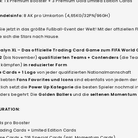
k: 1 x Premium Booster + 3 Premium Gold Limited Edition Cards
delsinfo:
8 AK pro Umkarton (4,65KG/32PN/96GH)
Sie jetzt in das größte Fußball-Event der Welt! Mit der offizielle
e sich die Stars nach Hause.
alyn XL – Das offizielle Trading Card Game zum FIFA World
2
(bis November)
qualifizierten Teams + Contenders
(die Team
e kämpfen)
in reduzierter Form
e Cards + 1 Logo
von jeder qualifizierten Nationalmannschaft
eliebten
Fans Favorites und Icons
sind ebenfalls von jedem der
lich setzt die
Power Up Kategorie
die besten Spieler nochmal i
ders begehrt: Die
Golden Ballers
und die
seltenen
Momentum
URATION:
ds pro Booster
ading Cards + Limited Edition Cards
ase Cards + 216 Special Cards (inkl. Momentum Cards)