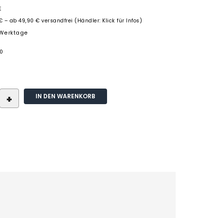
E
€ – ab 49,90 € versandfrei (Händler: Klick für Infos)
3 Werktage
0
IN DEN WARENKORB