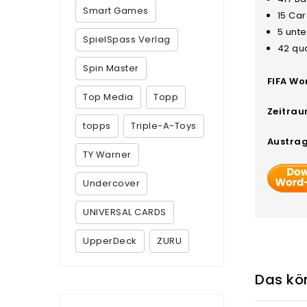
Smart Games
15 Ca
5 unt
SpielSpass Verlag
42 qua
Spin Master
FIFA Wo
Top Media
Topp
Zeitrau
topps
Triple-A-Toys
Austrag
TY Warner
Undercover
UNIVERSAL CARDS
UpperDeck
ZURU
Das kön