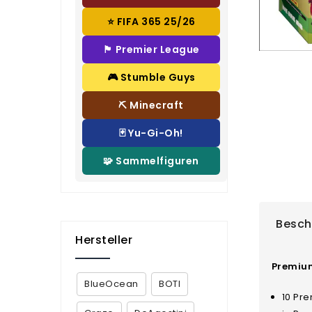
⭐ FIFA 365 25/26
🏴 Premier League
🎮 Stumble Guys
⛏️ Minecraft
🃏 Yu-Gi-Oh!
🧩 Sammelfiguren
Besch
Hersteller
Premium
BlueOcean
BOTI
10 Pr