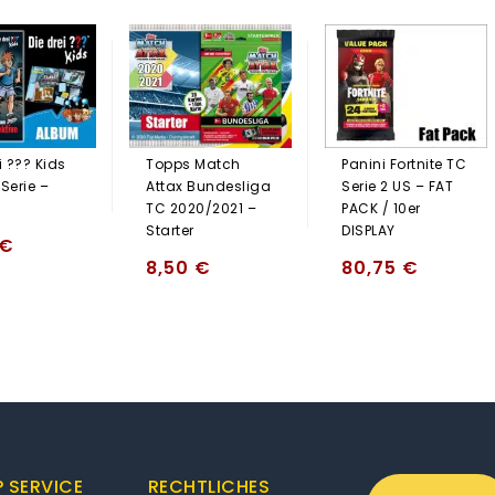
i ??? Kids
Topps Match
Panini Fortnite TC
Serie –
Attax Bundesliga
Serie 2 US – FAT
TC 2020/2021 –
PACK / 10er
Starter
DISPLAY
€
8,50
€
80,75
€
 SERVICE
RECHTLICHES