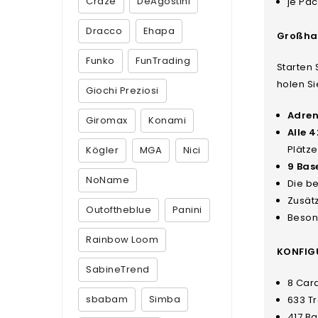
Craze
DeAgostini
je Pac
Dracco
Ehapa
Großhan
Funko
FunTrading
Starten 
holen Si
Giochi Preziosi
Adren
Giromax
Konami
Alle 4
Plätz
Kögler
MGA
Nici
9 Bas
NoName
Die b
Zusätz
Outoftheblue
Panini
Beson
Rainbow Loom
KONFIG
SabineTrend
8 Car
sbabam
Simba
633 Tr
417 B