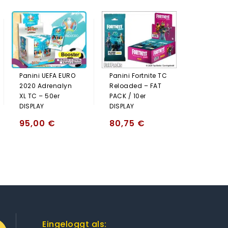
Panini F
Reloade
Classic 
Media Ex
Panini UEFA EURO
Panini Fortnite TC
17,95
2020 Adrenalyn
Reloaded – FAT
XL TC – 50er
PACK / 10er
DISPLAY
DISPLAY
95,00
€
80,75
€
Eingeloggt als: