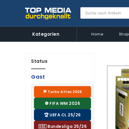
Kategorien
Home
Sho
Status
Gast
🏁 Turbo Attax 2026
⚽ FIFA WM 2026
🏆 UEFA CL 25/26
🇩🇪 Bundesliga 25/26