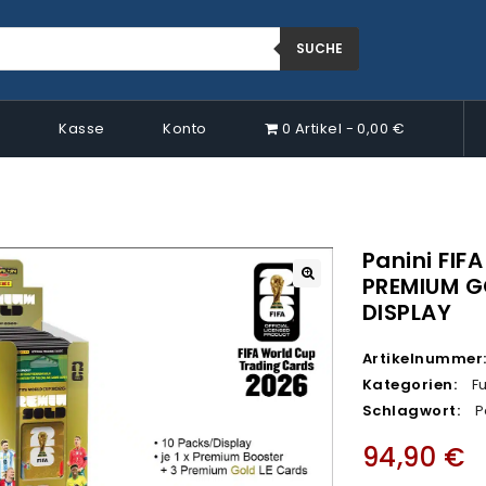
SUCHE
p
Kasse
Konto
0 Artikel
0,00 €
Panini FIF
PREMIUM G
🔍
DISPLAY
Artikelnummer
Kategorien:
F
Schlagwort:
P
94,90
€