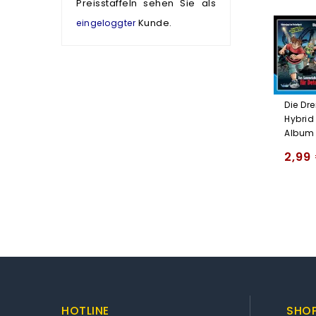
Preisstaffeln sehen Sie als
Kunde.
eingeloggter
Die Dre
Hybrid 
Album
2,99
HOTLINE
SHOP