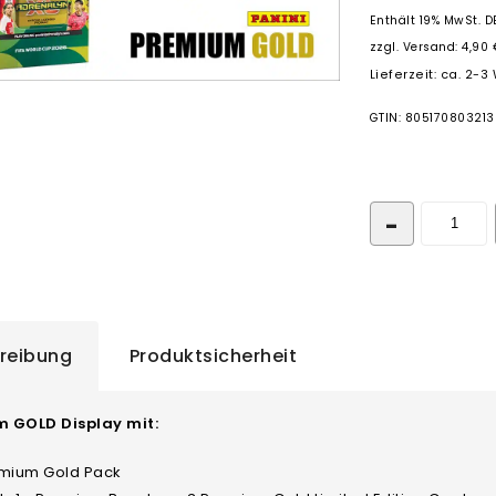
Enthält 19% MwSt. D
zzgl.
Versand: 4,90 
Lieferzeit: ca. 2-
GTIN: 805170803213
reibung
Produktsicherheit
 GOLD Display mit:
emium Gold Pack