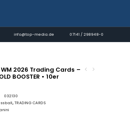
info@top-media.de
07141 / 298948-0
A WM 2026 Trading Cards –
OLD BOOSTER • 10er
Panini FIFA WM 2026 Trading Cards - FAT PACK
• 10er DISPLAY
:
032130
ussball
,
TRADING CARDS
anini