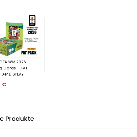
 FIFA WM 2026
g Cards – FAT
 10er DISPLAY
4
€
he Produkte