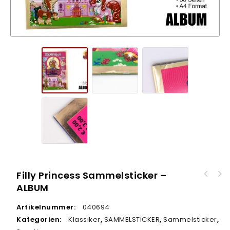
Filly Princess Sammelsticker –
ALBUM
Panini Transformers Animated Sticker - 50er
DISPLAY
Artikelnummer:
040694
Kategorien:
Klassiker
,
SAMMELSTICKER
,
Sammelsticker
,