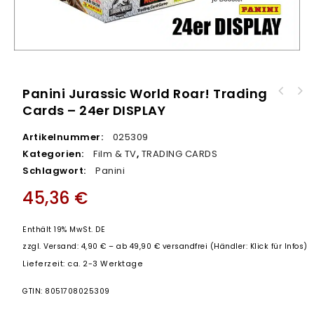
Panini Jurassic World Roar! Trading
Panini Wednesday Trading Cards - 24er
Cards – 24er DISPLAY
Panini Jurassic World Roar! Trading Cards -
DISPLAY
STARTER
Artikelnummer:
025309
Kategorien:
Film & TV
,
TRADING CARDS
Schlagwort:
Panini
45,36
€
Enthält 19% MwSt. DE
zzgl.
Versand: 4,90 € – ab 49,90 € versandfrei (Händler: Klick für Infos)
Lieferzeit: ca. 2-3 Werktage
GTIN: 8051708025309