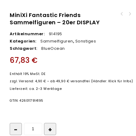
MiniXi Fantastic Friends
Panini FIFA WM 2026 Trading Cards - UPDATE
Sammelfiguren – 20er DISPLAY
SET - Begrenzte Stückzahl!
Artikelnummer:
914195
Kategorien:
Sammelfiguren
,
Sonstiges
Schlagwort:
BlueOcean
67,83
€
Enthält 19% MwSt. DE
zzgl.
Versand: 4,90 € – ab 49,90 € versandfrei (Händler: Klick für Infos)
Lieferzeit: ca. 2-3 Werktage
GTIN: 4260117914195