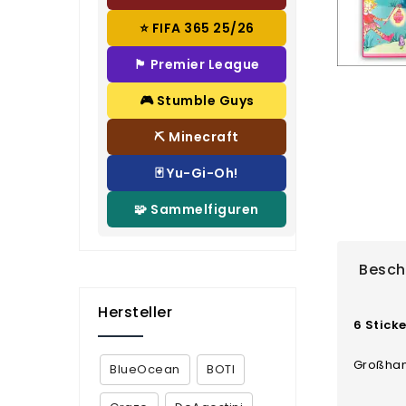
⭐ FIFA 365 25/26
🏴 Premier League
🎮 Stumble Guys
⛏️ Minecraft
🃏 Yu-Gi-Oh!
🧩 Sammelfiguren
Besch
Hersteller
6 Sticke
Großhand
BlueOcean
BOTI