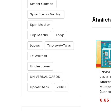
Smart Games
SpielSpass Verlag
Ähnlic
Spin Master
Top Media
Topp
topps
Triple-A-Toys
TY Warner
Undercover
Panini
UNIVERSAL CARDS
2020 P
Sticker
UpperDeck
ZURU
Multip
(Sonde
6,65