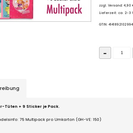
zzgl.
Versand: 4,90 
Lieferzeit: ca. 2-
GTIN: 4141892102994
reibung
r-Tüten + 9 Sticker je Pack.
elsinfo: 75 Multipack pro Umkarton (GH-VE: 150)