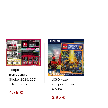
Panini D
Eiskönigi
Frozen „
Hybrid S
50er DIS
Topps
Bundesliga
47,50
LEGO Nexo
Sticker 2020/2021
Knights Sticker –
– Multipack
Album
4,75
€
2,95
€