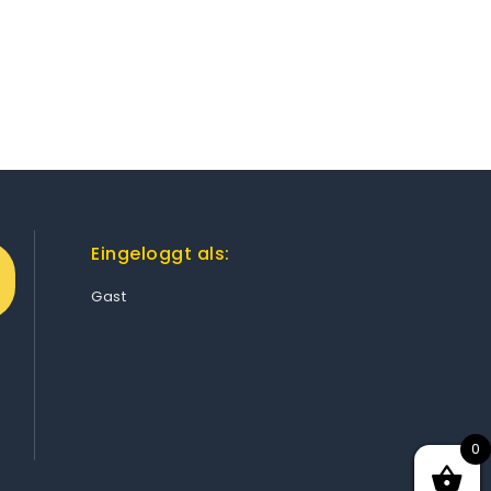
Eingeloggt als:
Gast
0