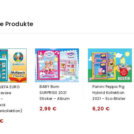
he Produkte
BABY Born
Panini Peppa Pig
 UEFA EURO
SURPRISE 2021
Hybrid Kollektion
review
Sticker – Album
2021 – Eco Blister
 –
ack
2,99
€
6,20
€
rkollektion)
€