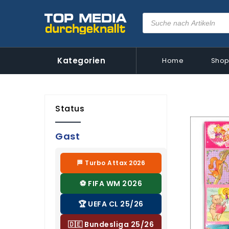
Kategorien
Home
Sho
Status
Gast
🏁 Turbo Attax 2026
⚽ FIFA WM 2026
🏆 UEFA CL 25/26
🇩🇪 Bundesliga 25/26