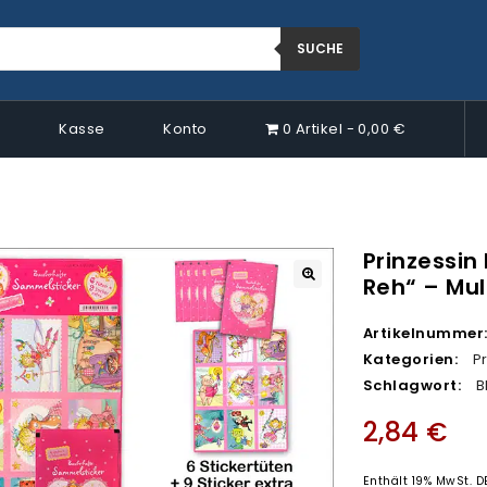
SUCHE
p
Kasse
Konto
0 Artikel
0,00 €
Prinzessin 
Reh“ – Mul
🔍
Artikelnummer
Kategorien:
Pr
Schlagwort:
B
2,84
€
Enthält 19% MwSt. D