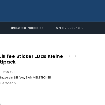
info@top-media.de
07141 / 298948-0
Lillifee Sticker „Das Kleine
Prinzessin Lillifee Sticker 2013 „Magisches
tipack
Prinzessin Lillifee Sticker „Beste Freunde“
Einhorn“ - 50er DISPLAY
- Album
:
299401
inzessin Lillifee
,
SAMMELSTICKER
lueOcean
E