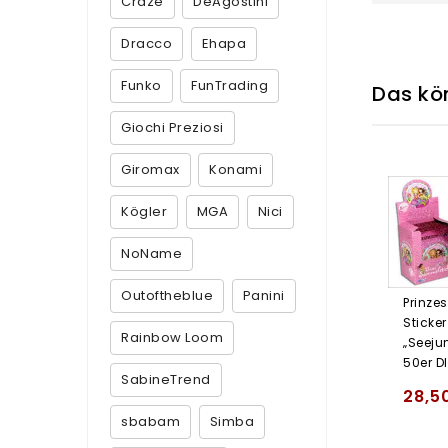
Craze
DeAgostini
Dracco
Ehapa
Funko
FunTrading
Das kön
Giochi Preziosi
Giromax
Konami
Kögler
MGA
Nici
NoName
Outoftheblue
Panini
Prinzess
Sticker
Rainbow Loom
„Seeju
50er D
SabineTrend
28,5
sbabam
Simba