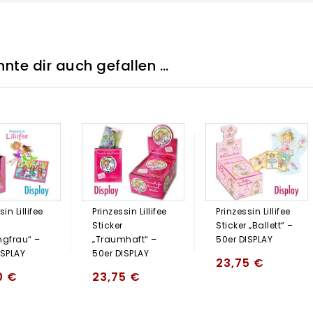
nte dir auch gefallen …
in Lillifee
Prinzessin Lillifee
Prinzessin Lillifee
Sticker
Sticker „Ballett“ –
ngfrau“ –
„Traumhaft“ –
50er DISPLAY
ISPLAY
50er DISPLAY
23,75
€
0
€
23,75
€