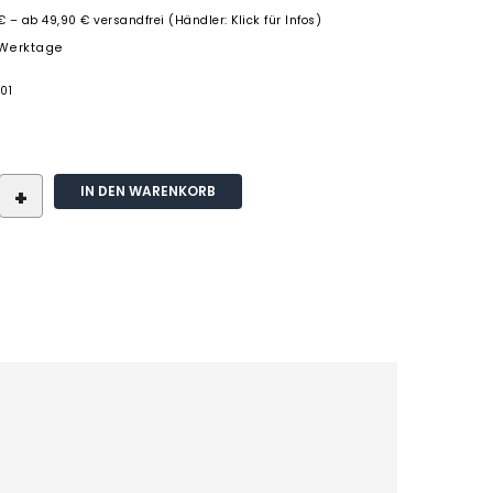
€ – ab 49,90 € versandfrei (Händler: Klick für Infos)
3 Werktage
01
IN DEN WARENKORB