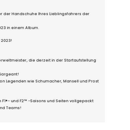
r der Handschuhe Ihres Lieblingsfahrers der
2023 in einem Album.
 2023!
weltmeister, die derzeit in der Startaufstellung
 Sargeant!
 von Legenden wie Schumacher, Mansell und Prost
 F1®- und F2™ -Saisons und Seiten vollgepackt
 und Teams!