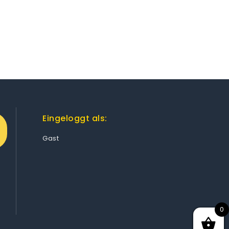
Eingeloggt als:
Gast
0