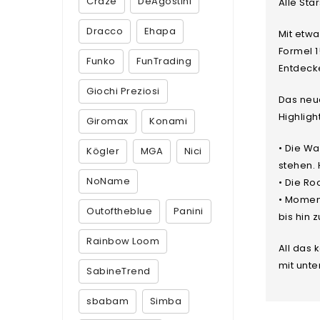
Craze
DeAgostini
Alle Sta
Dracco
Ehapa
Mit etwa
Formel 1
Funko
FunTrading
Entdecke
Giochi Preziosi
Das neue
Highligh
Giromax
Konami
• Die Wa
Kögler
MGA
Nici
stehen.
NoName
• Die Ro
• Momen
Outoftheblue
Panini
bis hin 
Rainbow Loom
All das 
mit unte
SabineTrend
sbabam
Simba