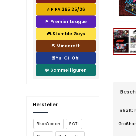
⭐ FIFA 365 25/26
🏴 Premier League
🎮 Stumble Guys
⛏️ Minecraft
🃏 Yu-Gi-Oh!
🧩 Sammelfiguren
Besch
Hersteller
Inhalt:
1
BlueOcean
BOTI
Großhand