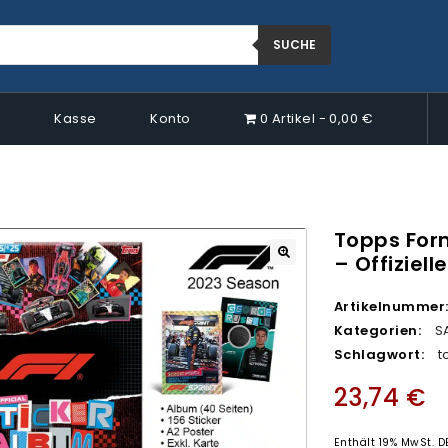
SUCHE
p
Kasse
Konto
0 Artikel
0,00 €
Topps Form
– Offiziell
🔍
Artikelnummer
Kategorien:
S
Schlagwort:
t
23,74
€
Enthält 19% MwSt. D