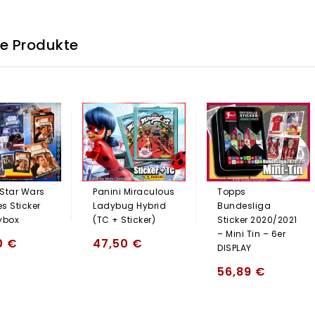
he Produkte
Star Wars
Topps
Panini Miraculous
es Sticker
Bundesliga
Ladybug Hybrid
ybox
Sticker 2020/2021
(TC + Sticker)
– Mini Tin – 6er
0
€
47,50
€
DISPLAY
56,89
€