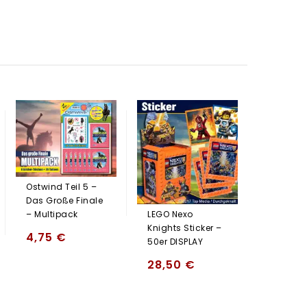
LEGO Ne
Knights 
Album
2,95
Ostwind Teil 5 –
Das Große Finale
LEGO Nexo
– Multipack
Knights Sticker –
4,75
€
50er DISPLAY
28,50
€