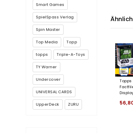
Smart Games
SpielSpass Verlag
Ähnlic
Spin Master
Top Media
Topp
topps
Triple-A-Toys
TY Warner
Undercover
Topps 
Factfil
UNIVERSAL CARDS
Displa
56,8
UpperDeck
ZURU