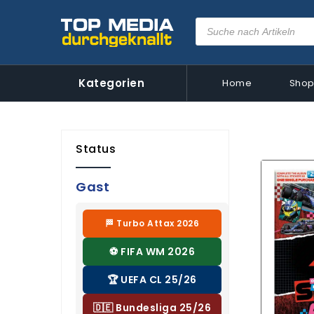
Kategorien
Home
Sho
Status
Gast
🏁 Turbo Attax 2026
⚽ FIFA WM 2026
🏆 UEFA CL 25/26
🇩🇪 Bundesliga 25/26