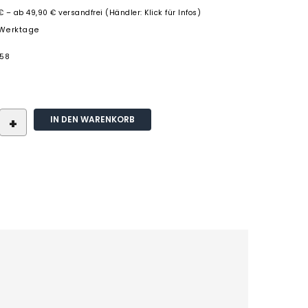
€ – ab 49,90 € versandfrei (Händler: Klick für Infos)
3 Werktage
858
IN DEN WARENKORB