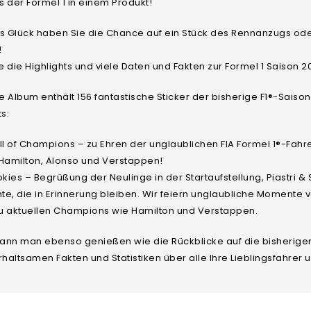
rs der Formel 1 in einem Produkt!
s Glück haben Sie die Chance auf ein Stück des Rennanzugs ode
!
 die Highlights und viele Daten und Fakten zur Formel 1 Saison 
 Album enthält 156 fantastische Sticker der bisherige F1®-Saison
ts:
ll of Champions – zu Ehren der unglaublichen FIA Formel 1®-Fahrer
 Hamilton, Alonso und Verstappen!
okies – Begrüßung der Neulinge in der Startaufstellung, Piastri &
te, die in Erinnerung bleiben. Wir feiern unglaubliche Momente
zu aktuellen Champions wie Hamilton und Verstappen.
kann man ebenso genießen wie die Rückblicke auf die bisherigen
rhaltsamen Fakten und Statistiken über alle Ihre Lieblingsfahrer