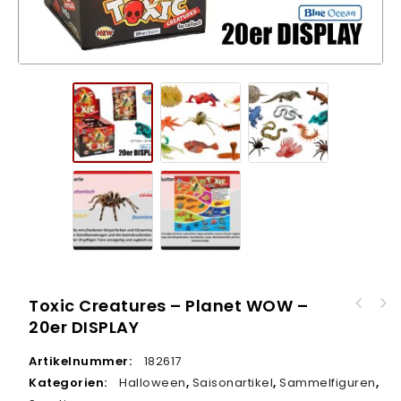
Toxic Creatures – Planet WOW –
Battle Bouncers Monster Madness - 41er
20er DISPLAY
Topps UEFA Champions League Match Attax
DISPLAY
2025/2026 TC – 32er DISPLAY
Artikelnummer:
182617
Kategorien:
Halloween
,
Saisonartikel
,
Sammelfiguren
,